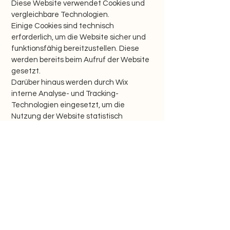
Diese Website verwendet Cookies und
vergleichbare Technologien.
Einige Cookies sind technisch
erforderlich, um die Website sicher und
funktionsfähig bereitzustellen. Diese
werden bereits beim Aufruf der Website
gesetzt.
Darüber hinaus werden durch Wix
interne Analyse- und Tracking-
Technologien eingesetzt, um die
Nutzung der Website statistisch
auszuwerten und die technische
Performance zu verbessern. Dabei
können insbesondere Informationen
zum Besuchszeitpunkt, zur
aufgerufenen Seite, zum verwendeten
Gerät sowie zur IP-Adresse verarbeitet
werden.
Die Analyse erfolgt durch die Wix.com
Ltd., Yunitsman 5 St, Tel Aviv, Israel, als
Teil der bereitgestellten Website-